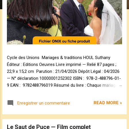
s
Cycle des Unions Mariages & traditions HOUL Suthany
Éditeur : Editions Oeuvres Livre imprimé — Relié 87 pages ;
22,9 x 15,2 cm Parution : 21/04/2026 Dépôt Légal : 04/2026
— N° déclaration 10000001252302 ISBN : 978-2-488796-01-
9 EAN : 9782488796019 Résumé du livre : Chaque mariage
est un univers à part entière. Sous les tissus, les gestes et
les chants, se joue une même tension : celle du lien qui se
READ MORE »
Enregistrer un commentaire
noue, de l'amour qui s’affirme. Suthany les a rencontrés au fil
de ses voyages. Certains l'ont invitée. D'autres ont croisé
son objectif. Tous lui ont ouvert une porte. Des unions
Le Saut de Puce — Film complet
françaises, gitanes, arabes, indiennes, cambodgiennes, et