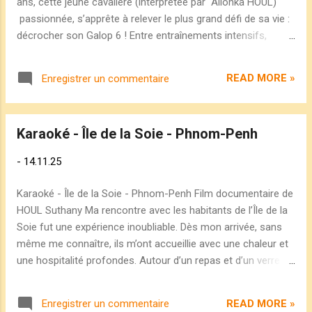
ans, cette jeune cavalière (interprétée par Alionka HOUL)
passionnée, s’apprête à relever le plus grand défi de sa vie :
décrocher son Galop 6 ! Entre entraînements intensifs,
stress, angoisse et un cheval au caractère imprévisible, elle
devra faire preuve de courage et de persévérance pour
READ MORE »
Enregistrer un commentaire
franchir chaque obstacle. Parviendra-t-elle à surmonter
toutes les épreuves et atteindre son objectif ? Une aventure
intense, semée d’embûches et d’émotions. 👉 Voir la bande
Karaoké - Île de la Soie - Phnom-Penh
annonce du film sur Youtube : Le Saut de Puce Crédits :
Titre : Le Saut de Puce Auteure-Réalisatrice : HOUL Suthany
-
14.11.25
ISRC Vidéo : FR-A8C-21-00002 © 2021-2026 Editions
Oeuvres — Symbiose Audiovisuelle — Tous droits réservés
Karaoké - Île de la Soie - Phnom-Penh Film documentaire de
HOUL Suthany Ma rencontre avec les habitants de l’Île de la
Soie fut une expérience inoubliable. Dès mon arrivée, sans
même me connaître, ils m’ont accueillie avec une chaleur et
une hospitalité profondes. Autour d’un repas et d’un verre
partagé dans la simplicité du quotidien, j’ai découvert une
cuisine traditionnelle, authentique et généreuse — celle qui
READ MORE »
Enregistrer un commentaire
ne se trouve pas dans les restaurants. Chaque plat, fait