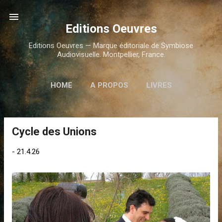
Accéder au contenu principal
Editions Oeuvres
Editions Oeuvres — Marque éditoriale de Symbiose
Audiovisuelle. Montpellier, France.
HOME
A PROPOS
LIVRES
FILMS/VIDÉOS
PLUS…
NOUS CONTACTER
Cycle des Unions
A
r
-
21.4.26
t
i
c
l
e