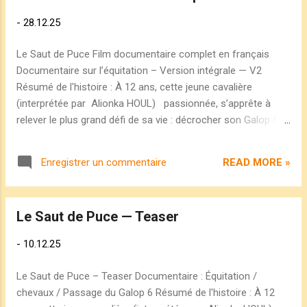
des unions mixtes : partout, deux êtres qui choisissent de se
-
28.12.25
rejoindre, par-delà les origines et les frontières. Ce livre d'art
et de photographie contemporaine suit les lignes, les
Le Saut de Puce Film documentaire complet en français
courbes et les couleurs de journées d'exception, où la
Documentaire sur l’équitation – Version intégrale — V2
célébration révèle, dans sa force et sa fragilité, ce qui tient
Résumé de l'histoire : À 12 ans, cette jeune cavalière
les êtres ensemble. L'éd...
(interprétée par Alionka HOUL) passionnée, s’apprête à
relever le plus grand défi de sa vie : décrocher son Galop 6 !
Entre entraînements intensifs, stress, angoisse et un cheval
au caractère imprévisible, elle devra faire preuve de courage
READ MORE »
Enregistrer un commentaire
et de persévérance pour franchir chaque obstacle.
Parviendra-t-elle à surmonter toutes les épreuves et
atteindre son objectif ? Une aventure intense, semée
Le Saut de Puce — Teaser
d’embûches et d’émotions, rythmée par des moments forts
où tout peut basculer. 👉 Voir la vidéo sur Youtube : Le
-
10.12.25
Saut de Puce — Film complet Crédits : Titre : Le Saut de
Puce Auteure-Réalisatrice : HOUL Suthany ISRC Vidéo : FR-
Le Saut de Puce – Teaser Documentaire : Équitation /
A8C-22-00001 © 2022-2026 Editions Oeuvres — Symbiose
chevaux / Passage du Galop 6 Résumé de l'histoire : À 12
Audiovisuelle — Tous droits réservés