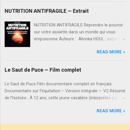
NUTRITION ANTIFRAGILE » ? Dans un monde
saturé de messages contradictoires, entre
NUTRITION ANTIFRAGILE — Extrait
marketing alimentaire, régimes miracles et
injonctions sanitaires, il devient difficile de
NUTRITION ANTIFRAGILE Reprendre le pouvoir
savoir ce que « bien manger » veut réellement
sur votre assiette dans un monde qui vous
dire. NUTRITION ANTIFRAGILE propose un
empoisonne Auteure : Alionka HOUL , experte
renversement de perspective : l’alimentation
en nutrition, titulaire d’un Master of Science.
n’est pas seulement un outil de survie ou de
READ MORE »
ISBN : 978-2-487226-97-5 J'ai 6 ans. À la
performance, mais un levier pour devenir plus
cantine on me sert un yaourt aux fruits, rose
résilient face aux pressions environnementales,
bonbon. « Il y a du calcium, c’est bon pour vous
Le Saut de Puce — Film complet
sociales et psychologiques. Le terme «
» entend-on. Sur l'emballage, tout ce qui
Antifragile » désigne la capacité à se renforcer
rassure : des vaches heureuses dans un champ
Le Saut de Puce Film documentaire complet en français
dans l’adversité. Transposé à la nutrition, il
verdoyant, des os d'une blancheur parfaite, la
Documentaire sur l’équitation – Version intégrale — V2 Résumé
exprime l’idée que nos choix alimentaires
promesse rassurante que je grandis bien.
de l'histoire : À 12 ans, cette jeune cavalière (interprétée par
peuvent être des armes de longévité, de clarté
Quinze ans plus tard, je découvre la liste des
Alionka HOUL) passionnée, s’apprête à relever le plus grand
mentale et de liberté face aux
ingrédients : 15 % de sucre, des colorants, des
READ MORE »
défi de sa vie : décrocher son Galop 6 ! Entre entraînements
conditionnements industriel...
arômes artificiels, et effectivement... du
intensifs, stress, angoisse et un cheval au caractère
calcium. Ajouté de manière isolée. Ce jour-là,
imprévisible, elle devra faire preuve de courage et de
j'ai compris que j’ai été dupée. Et toute la