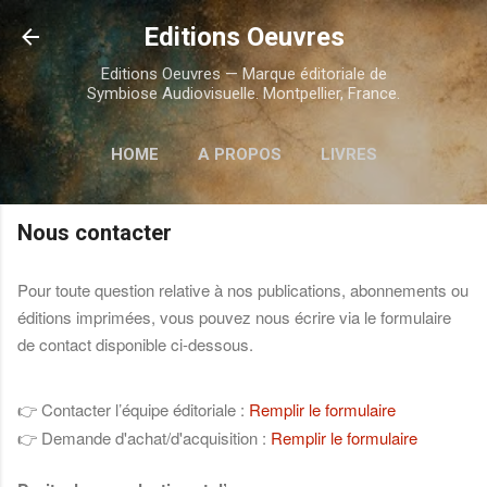
Accéder au contenu principal
Editions Oeuvres
Editions Oeuvres — Marque éditoriale de
Symbiose Audiovisuelle. Montpellier, France.
HOME
A PROPOS
LIVRES
FILMS/VIDÉOS
PLUS…
Nous contacter
NOUS CONTACTER
Pour toute question relative à nos publications, abonnements ou
éditions imprimées, vous pouvez nous écrire via le formulaire
de contact disponible ci-dessous.
Contacter l’équipe éditoriale :
Remplir le formulaire
👉
Demande d'achat/d'acquisition :
Remplir le formulaire
👉